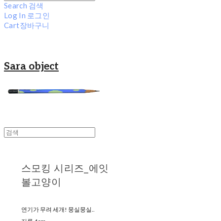
Search
검색
Log In
로그인
Cart
장바구니
Sara object
스모킹 시리즈_에잇
볼고양이
연기가 무려 세개! 뭉실뭉실..