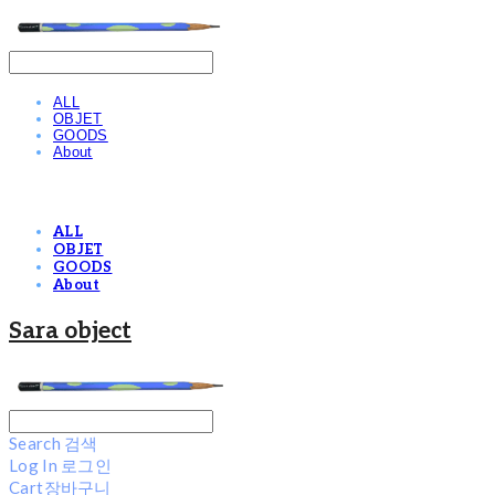
ALL
OBJET
GOODS
About
ALL
OBJET
GOODS
About
Sara object
Search
검색
Log In
로그인
Cart
장바구니