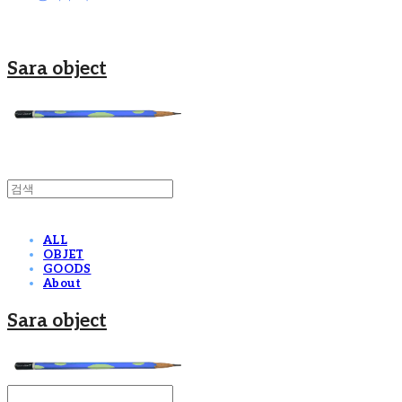
Sara object
ALL
OBJET
GOODS
About
Sara object