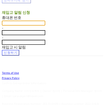
장바구니에 담기
재입고 알림 신청
휴대폰 번호
-
-
재입고 시 알림
신청하기
Terms of Use
Privacy Policy
Confirm Entrepreneur Information
Company Name: 사라오브젝트 | Owner: 장사라 | Personal Info Manager: 장사라
| Email: sara-object@naver.com
Business Registration Number:
263-33-01030
| Business License:
2022-강원원