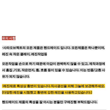
유의 사항
-사라오브젝트의 모든 제품은 핸드메이드 입니다. 모든제품은 하나뿐이며,
레진 속 작은 클레이, 레진작업등
모든작업을 손으로 하기 때문에
마감이 완벽하지 않을 수 있고,
제작과정에
서 흠집 ,기포, 작은먼지, 휨, 흐름 등이
있을 수 있습니다. 이는 반품/교환 사
유가 되지 않습니다.
-레진재료
특성상
황변이
있습니다
.
직사광선을
피해
그늘에
보관해주세요
.
(
다양한
레진을
시험했고
황변에
강한
레진을
사용하고있습니다
.)
핸드메이드 제품의 특성을 잘 아시는 분들만 구매진행 부탁드립니다.