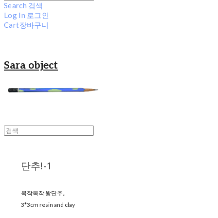
Search
검색
Log In
로그인
Cart
장바구니
Sara object
단추!-1
복작복작 왕단추,,
3*3cm resin and clay