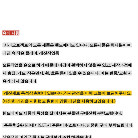
유의 사항
-사라오브젝트의 모든 제품은 핸드메이드 입니다. 모든제품은 하나뿐이며,
레진 속 작은 클레이, 레진작업등
모든작업을 손으로 하기 때문에
마감이 완벽하지 않을 수 있고,
제작과정에
서 흠집 ,기포, 작은먼지, 휨, 흐름 등이
있을 수 있습니다. 이는 반품/교환 사
유가 되지 않습니다.
-레진재료
특성상
황변이
있습니다
.
직사광선을
피해
그늘에
보관해주세요
.
(
다양한
레진을
시험했고
황변에
강한
레진을
사용하고있습니다
.)
핸드메이드 제품의 특성을 잘 아시는 분들만 구매진행 부탁드립니다.
-주문후 24시간내 미입금시 주문이 취소됩니다. 신중한 구매 부탁드립니다.
상승적인 미입금,취소는 구매불가 조치 하겠습니다.