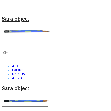
Sara object
ALL
OBJET
GOODS
About
Sara object