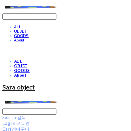
ALL
OBJET
GOODS
About
ALL
OBJET
GOODS
About
Sara object
Search
검색
Log In
로그인
Cart
장바구니