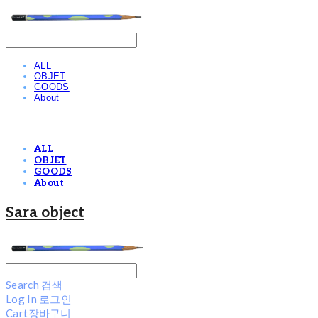
ALL
OBJET
GOODS
About
ALL
OBJET
GOODS
About
Sara object
Search
검색
Log In
로그인
Cart
장바구니