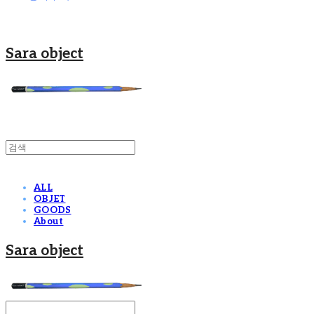
Sara object
ALL
OBJET
GOODS
About
Sara object