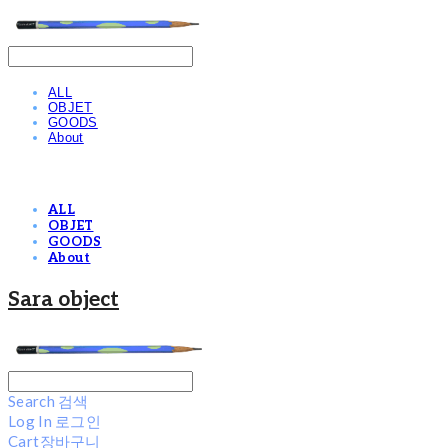
ALL
OBJET
GOODS
About
ALL
OBJET
GOODS
About
Sara object
Search
검색
Log In
로그인
Cart
장바구니