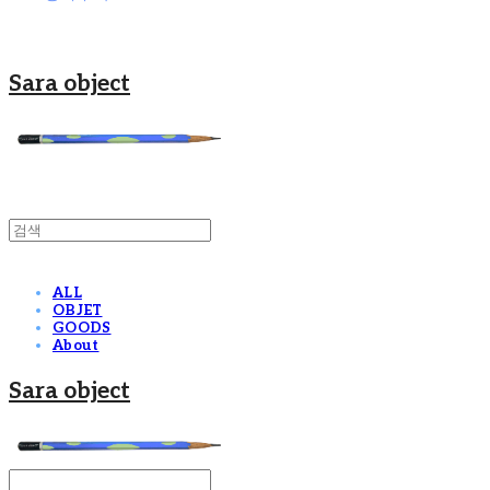
Sara object
ALL
OBJET
GOODS
About
Sara object