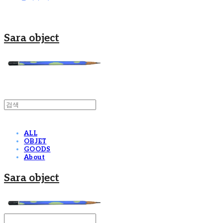
Sara object
ALL
OBJET
GOODS
About
Sara object