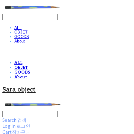
ALL
OBJET
GOODS
About
ALL
OBJET
GOODS
About
Sara object
Search
검색
Log In
로그인
Cart
장바구니