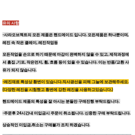
유의 사항
-사라오브젝트의 모든 제품은 핸드메이드 입니다. 모든제품은 하나뿐이며,
레진 속 작은 클레이, 레진작업등
모든작업을 손으로 하기 때문에
마감이 완벽하지 않을 수 있고,
제작과정에
서 흠집 ,기포, 작은먼지, 휨, 흐름 등이
있을 수 있습니다. 이는 반품/교환 사
유가 되지 않습니다.
-레진재료
특성상
황변이
있습니다
.
직사광선을
피해
그늘에
보관해주세요
.
(
다양한
레진을
시험했고
황변에
강한
레진을
사용하고있습니다
.)
핸드메이드 제품의 특성을 잘 아시는 분들만 구매진행 부탁드립니다.
-주문후 24시간내 미입금시 주문이 취소됩니다. 신중한 구매 부탁드립니다.
상승적인 미입금,취소는 구매불가 조치 하겠습니다.