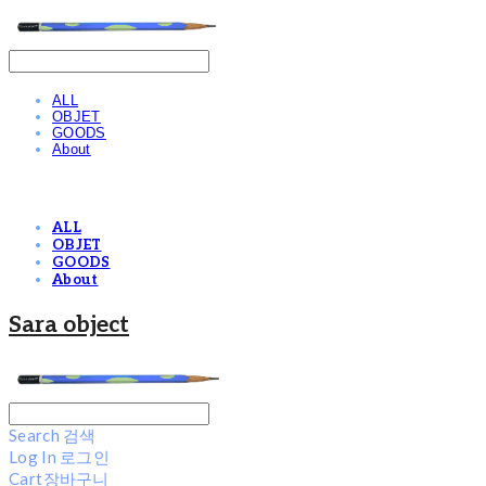
ALL
OBJET
GOODS
About
ALL
OBJET
GOODS
About
Sara object
Search
검색
Log In
로그인
Cart
장바구니