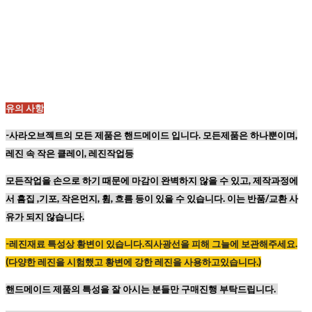
유의 사항
-사라오브젝트의 모든 제품은 핸드메이드 입니다. 모든제품은 하나뿐이며,
레진 속 작은 클레이, 레진작업등
모든작업을 손으로 하기 때문에
마감이 완벽하지 않을 수 있고,
제작과정에
서 흠집 ,기포, 작은먼지, 휨, 흐름 등이
있을 수 있습니다. 이는 반품/교환 사
유가 되지 않습니다.
-레진재료
특성상
황변이
있습니다
.
직사광선을
피해
그늘에
보관해주세요
.
(
다양한
레진을
시험했고
황변에
강한
레진을
사용하고있습니다
.)
핸드메이드 제품의 특성을 잘 아시는 분들만 구매진행 부탁드립니다.