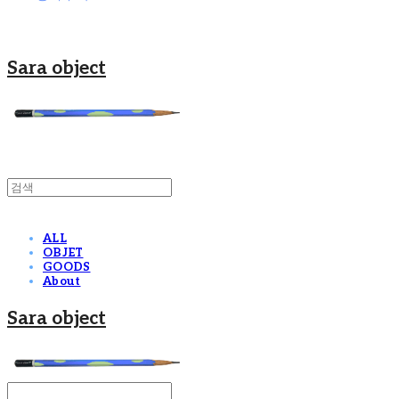
Sara object
ALL
OBJET
GOODS
About
Sara object