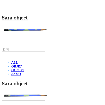
Sara object
ALL
OBJET
GOODS
About
Sara object