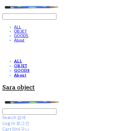
ALL
OBJET
GOODS
About
ALL
OBJET
GOODS
About
Sara object
Search
검색
Log In
로그인
Cart
장바구니