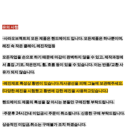
유의 사항
-사라오브젝트의 모든 제품은 핸드메이드 입니다. 모든제품은 하나뿐이며,
레진 속 작은 클레이, 레진작업등
모든작업을 손으로 하기 때문에
마감이 완벽하지 않을 수 있고,
제작과정에
서 흠집 ,기포, 작은먼지, 휨, 흐름 등이
있을 수 있습니다. 이는 반품/교환 사
유가 되지 않습니다.
-레진재료
특성상
황변이
있습니다
.
직사광선을
피해
그늘에
보관해주세요
.
(
다양한
레진을
시험했고
황변에
강한
레진을
사용하고있습니다
.)
핸드메이드 제품의 특성을 잘 아시는 분들만 구매진행 부탁드립니다.
-주문후 24시간내 미입금시 주문이 취소됩니다. 신중한 구매 부탁드립니다.
상승적인 미입금,취소는 구매불가 조치 하겠습니다.