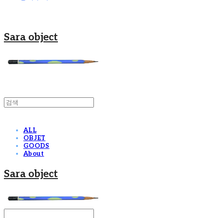
Sara object
ALL
OBJET
GOODS
About
Sara object