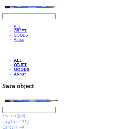
ALL
OBJET
GOODS
About
ALL
OBJET
GOODS
About
Sara object
Search
검색
Log In
로그인
Cart
장바구니