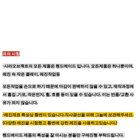
유의 사항
-사라오브젝트의 모든 제품은 핸드메이드 입니다. 모든제품은 하나뿐이며,
레진 속 작은 클레이, 레진작업등
모든작업을 손으로 하기 때문에
마감이 완벽하지 않을 수 있고,
제작과정에
서 흠집 ,기포, 작은먼지, 휨, 흐름 등이
있을 수 있습니다. 이는 반품/교환 사
유가 되지 않습니다.
-레진재료
특성상
황변이
있습니다
.
직사광선을
피해
그늘에
보관해주세요
.
(
다양한
레진을
시험했고
황변에
강한
레진을
사용하고있습니다
.)
핸드메이드 제품의 특성을 잘 아시는 분들만 구매진행 부탁드립니다.