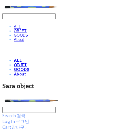
ALL
OBJET
GOODS
About
ALL
OBJET
GOODS
About
Sara object
Search
검색
Log In
로그인
Cart
장바구니