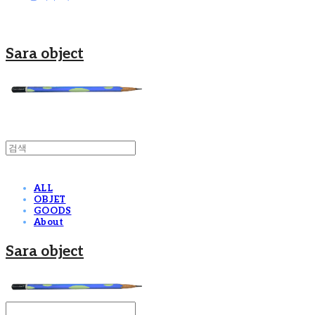
Sara object
ALL
OBJET
GOODS
About
Sara object