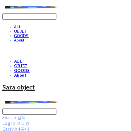
ALL
OBJET
GOODS
About
ALL
OBJET
GOODS
About
Sara object
Search
검색
Log In
로그인
Cart
장바구니