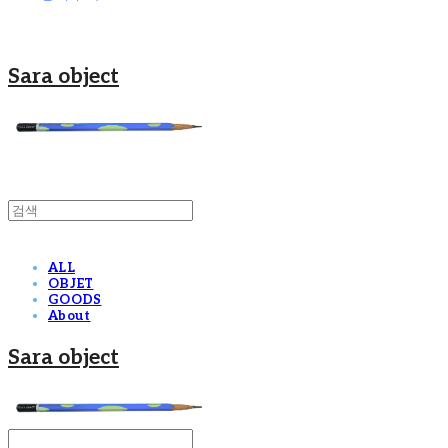
Sara object
ALL
OBJET
GOODS
About
Sara object