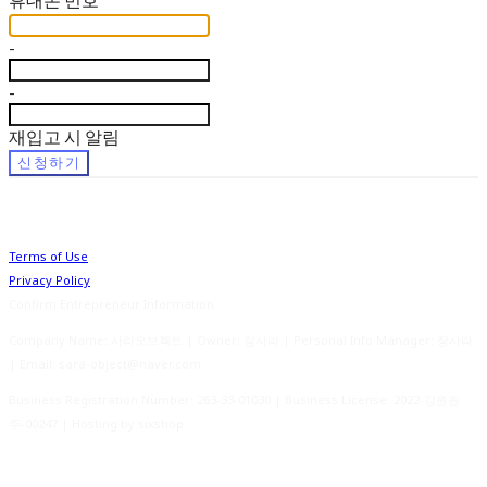
-
-
재입고 시 알림
신청하기
Terms of Use
Privacy Policy
Confirm Entrepreneur Information
Company Name: 사라오브젝트 | Owner: 장사라 | Personal Info Manager: 장사라
| Email: sara-object@naver.com
Business Registration Number:
263-33-01030
| Business License:
2022-강원원
주-00247
| Hosting by sixshop