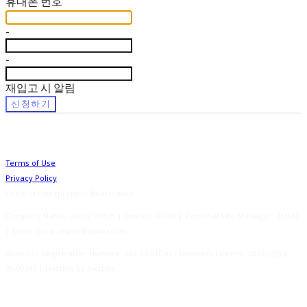
휴대폰 번호
-
-
재입고 시 알림
신청하기
Terms of Use
Privacy Policy
Confirm Entrepreneur Information
Company Name: 사라오브젝트 | Owner: 장사라 | Personal Info Manager: 장사라
| Email: sara-object@naver.com
Business Registration Number:
263-33-01030
| Business License:
2022-강원원
주-00247
| Hosting by sixshop