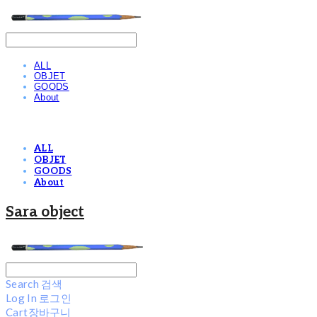
ALL
OBJET
GOODS
About
ALL
OBJET
GOODS
About
Sara object
Search
검색
Log In
로그인
Cart
장바구니