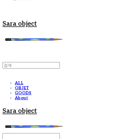
Sara object
ALL
OBJET
GOODS
About
Sara object