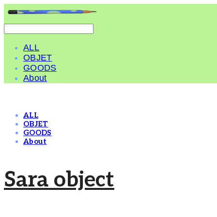
ALL
OBJET
GOODS
About
ALL
OBJET
GOODS
About
Sara object