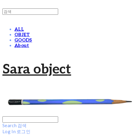
ALL
OBJET
GOODS
About
Sara object
Search
검색
Log In
로그인