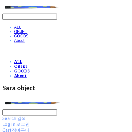
ALL
OBJET
GOODS
About
ALL
OBJET
GOODS
About
Sara object
Search
검색
Log In
로그인
Cart
장바구니