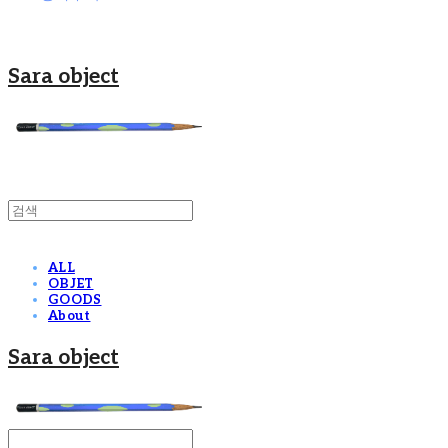
Sara object
ALL
OBJET
GOODS
About
Sara object