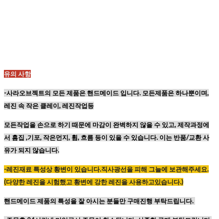
유의 사항
-사라오브젝트의 모든 제품은 핸드메이드 입니다. 모든제품은 하나뿐이며,
레진 속 작은 클레이, 레진작업등
모든작업을 손으로 하기 때문에
마감이 완벽하지 않을 수 있고,
제작과정에
서 흠집 ,기포, 작은먼지, 휨, 흐름 등이
있을 수 있습니다. 이는 반품/교환 사
유가 되지 않습니다.
-레진재료
특성상
황변이
있습니다
.
직사광선을
피해
그늘에
보관해주세요
.
(
다양한
레진을
시험했고
황변에
강한
레진을
사용하고있습니다
.)
핸드메이드 제품의 특성을 잘 아시는 분들만 구매진행 부탁드립니다.