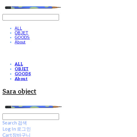
ALL
OBJET
GOODS
About
ALL
OBJET
GOODS
About
Sara object
Search
검색
Log In
로그인
Cart
장바구니