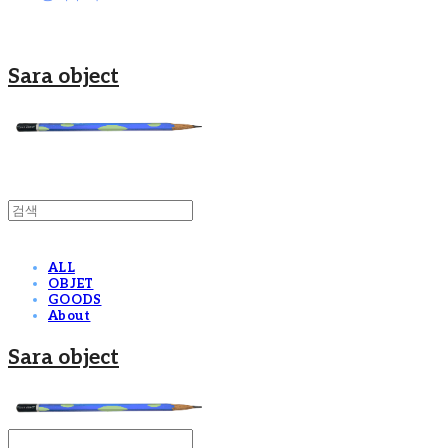
Sara object
ALL
OBJET
GOODS
About
Sara object