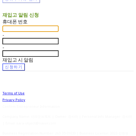
재입고 알림 신청
휴대폰 번호
-
-
재입고 시 알림
신청하기
Terms of Use
Privacy Policy
Confirm Entrepreneur Information
Company Name: 사라오브젝트 | Owner: 장사라 | Personal Info Manager: 장사라
| Email: sara-object@naver.com
Business Registration Number:
263-33-01030
| Business License:
2022-강원원