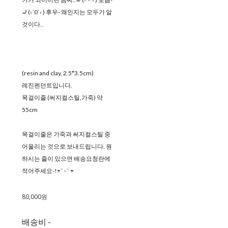
🚬(›´0`‹ ) 후우- 왜인지는 모두가 알
것이다..
(resin and clay, 2.5*3.5cm)
레진펜던트입니다.
목걸이줄 (써지컬스틸,가죽) 약
55cm
목걸이줄은 가죽과 써지컬스틸 중
어울리는 것으로 보내드립니다. 원
하시는 줄이 있으면 배송요청란에
적어주세요-!⌯ ‘ ᵕ ‘ ⌯
80,000원
배송비
-