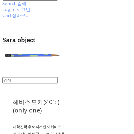
Search
검색
Log In
로그인
Cart
장바구니
Sara object
헤비스모커(›´0`‹ )
(only one)
대학진학 후 어째서인지 헤비스모
커가 되어버린 곰씨..🚬(›´-`‹ ) 호옵-