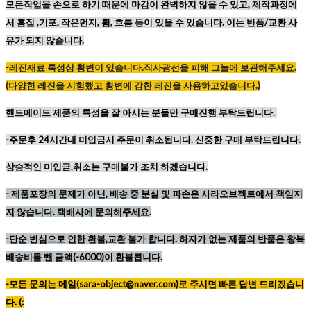
모든작업을 손으로 하기 때문에
마감이 완벽하지 않을 수 있고,
제작과정에
서 흠집 ,기포, 작은먼지, 휨, 흐름 등이
있을 수 있습니다. 이는 반품/교환 사
유가 되지 않습니다.
-레진재료
특성상
황변이
있습니다
.
직사광선을
피해
그늘에
보관해주세요
.
(
다양한
레진을
시험했고
황변에
강한
레진을
사용하고있습니다
.)
핸드메이드 제품의 특성을 잘 아시는 분들만 구매진행 부탁드립니다.
-주문후 24시간내 미입금시 주문이 취소됩니다. 신중한 구매 부탁드립니다.
상승적인 미입금,취소는 구매불가 조치 하겠습니다.
-
제품포장의 문제가 아닌, 배송 중 분실 및 파손은 사라오브젝트에서 책임지
지 않습니다. 택배사에 문의해주세요.
-단순 변심으로 인한 환불,교환 불가 합니다. 하자가 없는 제품의 반품은 왕복
배송비를 뺀 금액(-6000)이 환불됩니다.
-모든 문의는 메일(sara-object@naver.com)로 주시면 빠른 답변 드리겠습니
다. (: