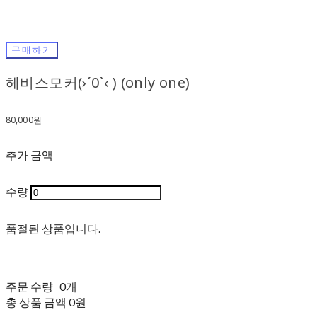
구매하기
헤비스모커(›´0`‹ ) (only one)
80,000원
추가 금액
수량
품절된 상품입니다.
주문 수량
0개
총 상품 금액
0원