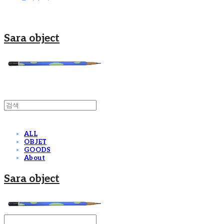
Sara object
ALL
OBJET
GOODS
About
Sara object