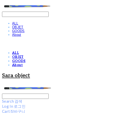
ALL
OBJET
GOODS
About
ALL
OBJET
GOODS
About
Sara object
Search
검색
Log In
로그인
Cart
장바구니