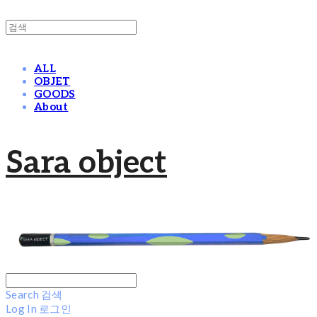
ALL
OBJET
GOODS
About
Sara object
Search
검색
Log In
로그인