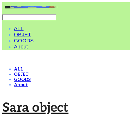
ALL
OBJET
GOODS
About
ALL
OBJET
GOODS
About
Sara object