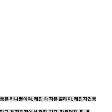
품은 하나뿐이며, 레진 속 작은 클레이, 레진작업등
있고,
제작과정에서 흠집 ,기포, 작은먼지, 휨, 흐