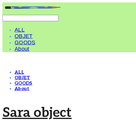
ALL
OBJET
GOODS
About
ALL
OBJET
GOODS
About
Sara object