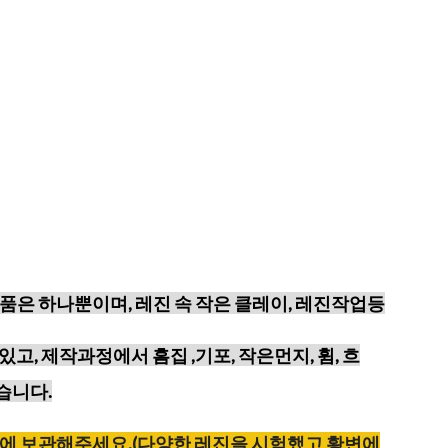
품은 하나뿐이며, 레진 속 작은 클레이, 레진작업등
있고,
제작과정에서 흠집 ,기포, 작은먼지, 휨, 흐
습니다.
에
보관해주세요
.(
다양한
레진을
시험했고
황변에