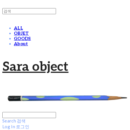
ALL
OBJET
GOODS
About
Sara object
Search
검색
Log In
로그인