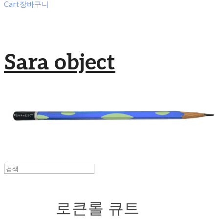
Cart
장바구니
Sara object
로큰롤 큐트