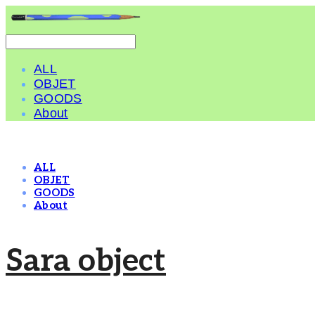
ALL
OBJET
GOODS
About
ALL
OBJET
GOODS
About
Sara object