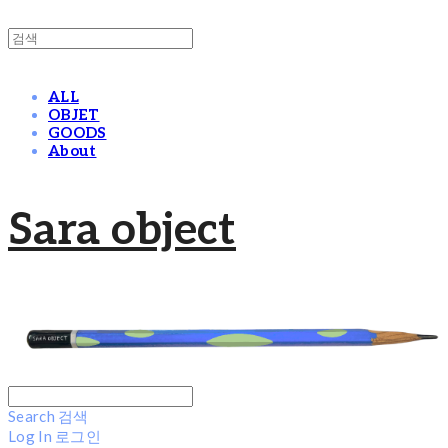
ALL
OBJET
GOODS
About
Sara object
Search
검색
Log In
로그인