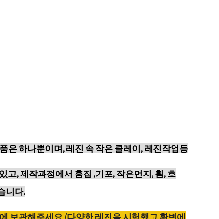
품은 하나뿐이며, 레진 속 작은 클레이, 레진작업등
있고,
제작과정에서 흠집 ,기포, 작은먼지, 휨, 흐
습니다.
에
보관해주세요
.(
다양한
레진을
시험했고
황변에