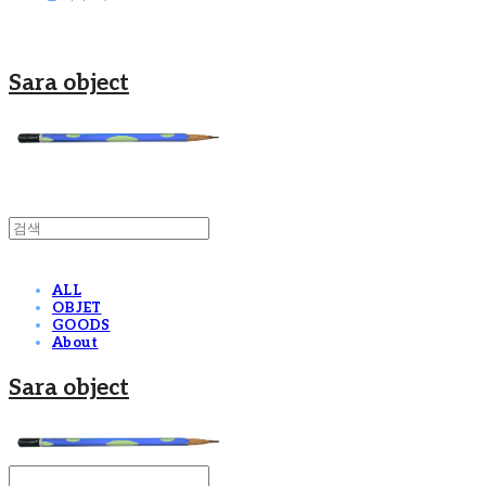
Sara object
ALL
OBJET
GOODS
About
Sara object