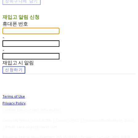
장바구니에 담기
재입고 알림 신청
휴대폰 번호
-
-
재입고 시 알림
신청하기
Terms of Use
Privacy Policy
Confirm Entrepreneur Information
Company Name: 사라오브젝트 | Owner: 장사라 | Personal Info Manager: 장사라
| Email: sara-object@naver.com
Business Registration Number:
263-33-01030
| Business License:
2022-강원원