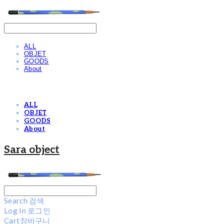
ALL
OBJET
GOODS
About
ALL
OBJET
GOODS
About
Sara object
Search
검색
Log In
로그인
Cart
장바구니