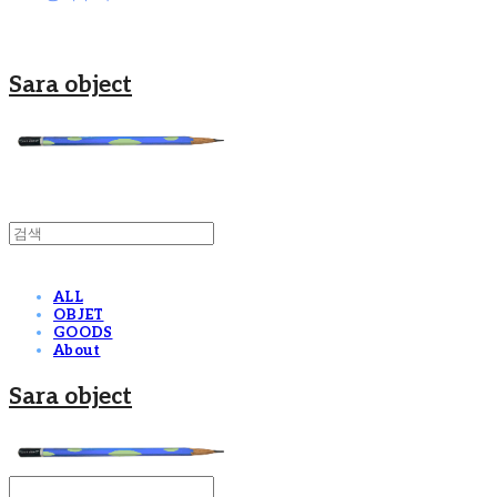
Sara object
ALL
OBJET
GOODS
About
Sara object