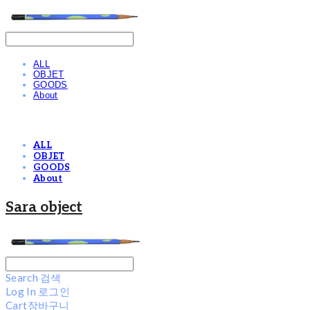
ALL
OBJET
GOODS
About
ALL
OBJET
GOODS
About
Sara object
Search
검색
Log In
로그인
Cart
장바구니