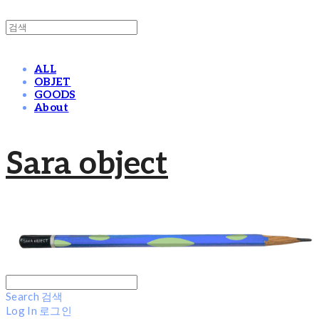
ALL
OBJET
GOODS
About
Sara object
Search
검색
Log In
로그인