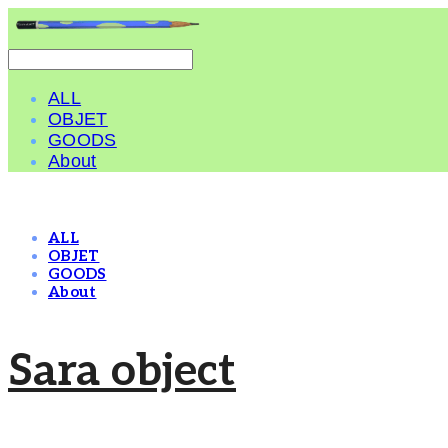
ALL
OBJET
GOODS
About
ALL
OBJET
GOODS
About
Sara object