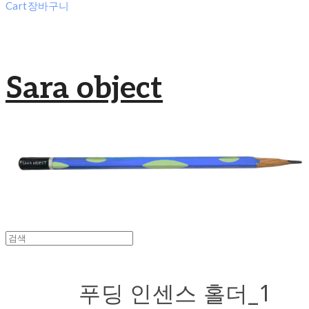
Cart
장바구니
Sara object
푸딩 인센스 홀더_1