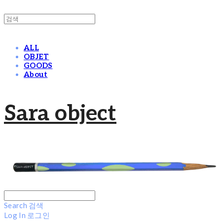
ALL
OBJET
GOODS
About
Sara object
Search
검색
Log In
로그인