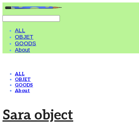
ALL
OBJET
GOODS
About
ALL
OBJET
GOODS
About
Sara object