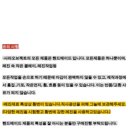
유의 사항
-사라오브젝트의 모든 제품은 핸드메이드 입니다. 모든제품은 하나뿐이며,
레진 속 작은 클레이, 레진작업등
모든작업을 손으로 하기 때문에
마감이 완벽하지 않을 수 있고,
제작과정에
서 흠집 ,기포, 작은먼지, 휨, 흐름 등이
있을 수 있습니다. 이는 반품/교환 사
유가 되지 않습니다.
-레진재료
특성상
황변이
있습니다
.
직사광선을
피해
그늘에
보관해주세요
.
(
다양한
레진을
시험했고
황변에
강한
레진을
사용하고있습니다
.)
핸드메이드 제품의 특성을 잘 아시는 분들만 구매진행 부탁드립니다.