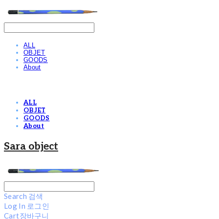
ALL
OBJET
GOODS
About
ALL
OBJET
GOODS
About
Sara object
Search
검색
Log In
로그인
Cart
장바구니