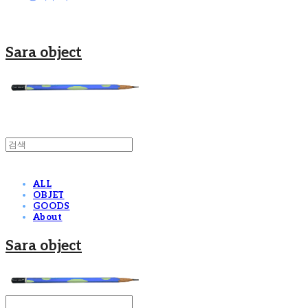
Sara object
ALL
OBJET
GOODS
About
Sara object